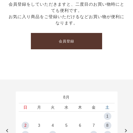
会員登録をしていただきますと、二度目のお買い物時にと
ても便利です。
お気に入り商品をご登録いただけるなどお買い物が便利に
なります。
会員登録
8月
土
日
月
火
水
木
金
土
5
1
2
2
3
4
5
6
7
8