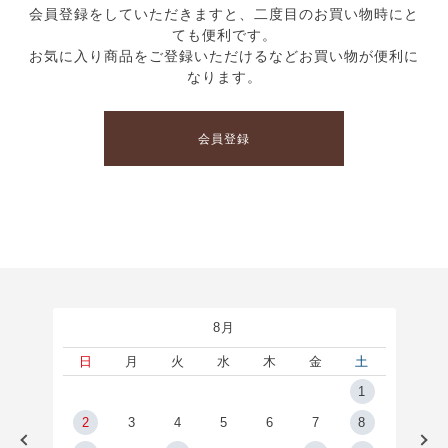
会員登録をしていただきますと、二度目のお買い物時にと
ても便利です。
お気に入り商品をご登録いただけるなどお買い物が便利に
なります。
会員登録
8月
土
日
月
火
水
木
金
土
5
1
2
2
3
4
5
6
7
8