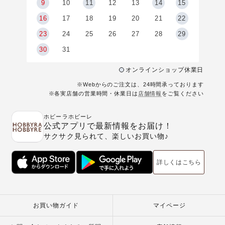
9
9
10
11
12
13
14
15
6
16
17
18
19
20
21
22
23
24
25
26
27
28
29
30
31
オンラインショップ休業日
※Webからのご注文は、24時間承っております
※各実店舗の営業時間・休業日は
店舗情報
をご覧ください
ホビーラホビーレ
公式アプリで最新情報をお届け！
サクサク見られて、楽しいお買い物♪
詳しくはこちら
お買い物ガイド
マイページ