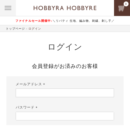
0
ファイナルセール開催中♪
＼リバティ 生地、編み物、刺繍、刺し子／
トップページ
ログイン
ログイン
会員登録がお済みのお客様
メールアドレス
(必
須)
パスワード
(必
須)