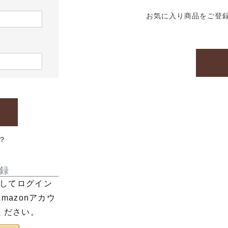
お気に入り商品をご登
？
録
利用してログイン
azonアカウ
ください。