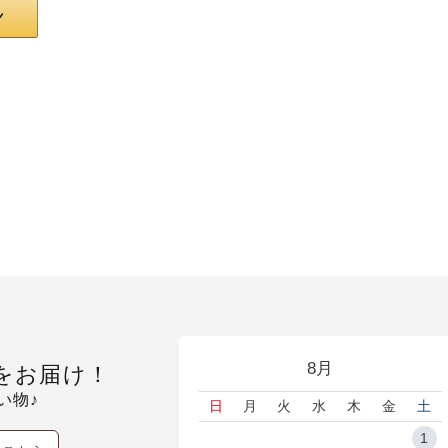
8月
をお届け！
い物♪
日
月
火
水
木
金
土
1