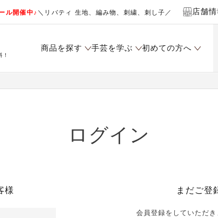
店舗情
ール開催中♪
＼リバティ 生地、編み物、刺繍、刺し子／
商品を探す
手芸を学ぶ
初めての方へ
料！
ログイン
客様
まだご登
会員登録をしていただき