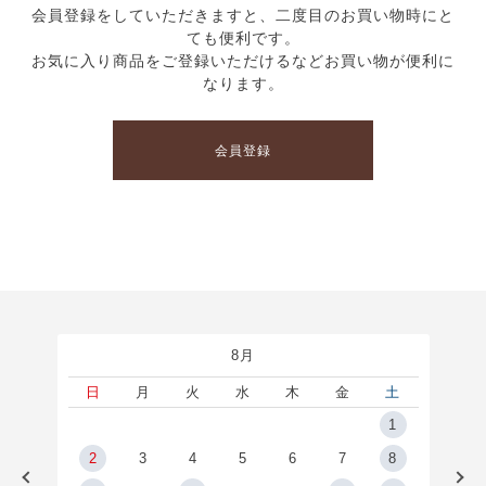
会員登録をしていただきますと、二度目のお買い物時にと
ても便利です。
お気に入り商品をご登録いただけるなどお買い物が便利に
なります。
会員登録
8月
土
日
月
火
水
木
金
土
5
1
2
2
3
4
5
6
7
8