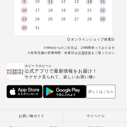
9
9
10
11
12
13
14
15
6
16
17
18
19
20
21
22
23
24
25
26
27
28
29
30
31
オンラインショップ休業日
※Webからのご注文は、24時間承っております
※各実店舗の営業時間・休業日は
店舗情報
をご覧ください
ホビーラホビーレ
公式アプリで最新情報をお届け！
サクサク見られて、楽しいお買い物♪
詳しくはこちら
お買い物ガイド
マイページ