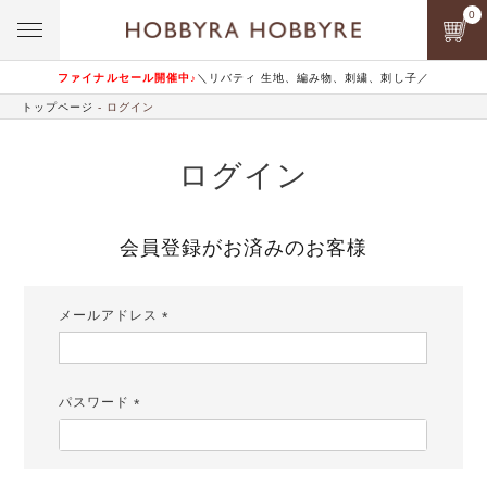
0
ファイナルセール開催中♪
＼リバティ 生地、編み物、刺繍、刺し子／
トップページ
ログイン
ログイン
会員登録がお済みのお客様
メールアドレス
(必
須)
パスワード
(必
須)