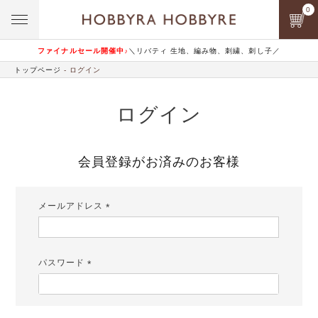
0
ファイナルセール開催中♪
＼リバティ 生地、編み物、刺繍、刺し子／
トップページ
ログイン
ログイン
会員登録がお済みのお客様
メールアドレス
(必
須)
パスワード
(必
須)