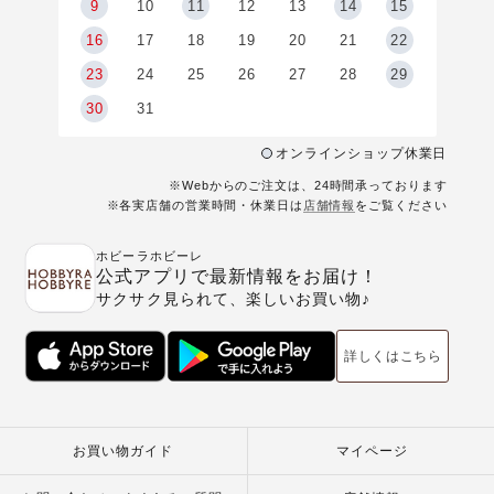
9
9
10
11
12
13
14
15
6
16
17
18
19
20
21
22
23
24
25
26
27
28
29
30
31
オンラインショップ休業日
※Webからのご注文は、24時間承っております
※各実店舗の営業時間・休業日は
店舗情報
をご覧ください
ホビーラホビーレ
公式アプリで最新情報をお届け！
サクサク見られて、楽しいお買い物♪
詳しくはこちら
お買い物ガイド
マイページ