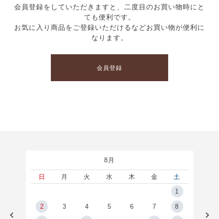
会員登録をしていただきますと、二度目のお買い物時にと
ても便利です。
お気に入り商品をご登録いただけるなどお買い物が便利に
なります。
会員登録
8月
土
日
月
火
水
木
金
土
5
1
2
2
3
4
5
6
7
8