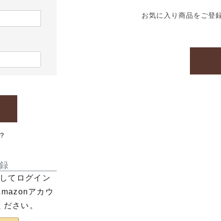
お気に入り商品をご登
？
録
利用してログイン
azonアカウ
ください。