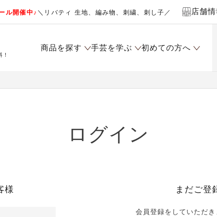
店舗情
ール開催中♪
＼リバティ 生地、編み物、刺繍、刺し子／
商品を探す
手芸を学ぶ
初めての方へ
料！
ログイン
客様
まだご登
会員登録をしていただき