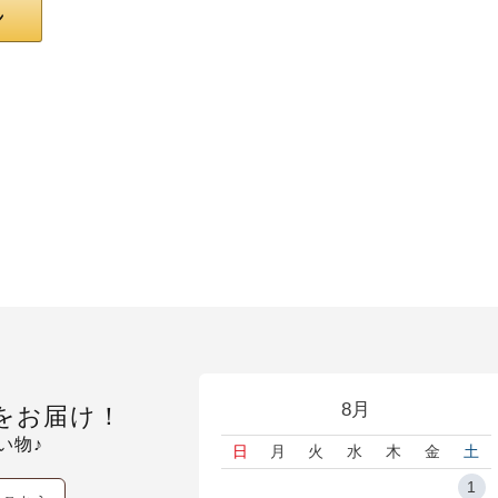
8月
をお届け！
い物♪
日
月
火
水
木
金
土
1