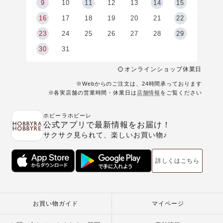
9
9
10
11
12
13
14
15
6
16
17
18
19
20
21
22
23
24
25
26
27
28
29
30
31
オンラインショップ休業日
※Webからのご注文は、24時間承っております
※各実店舗の営業時間・休業日は
店舗情報
をご覧ください
ホビーラホビーレ
公式アプリで最新情報をお届け！
サクサク見られて、楽しいお買い物♪
詳しくはこちら
お買い物ガイド
マイページ