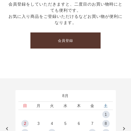
会員登録をしていただきますと、二度目のお買い物時にと
ても便利です。
お気に入り商品をご登録いただけるなどお買い物が便利に
なります。
会員登録
8月
土
日
月
火
水
木
金
土
5
1
2
2
3
4
5
6
7
8