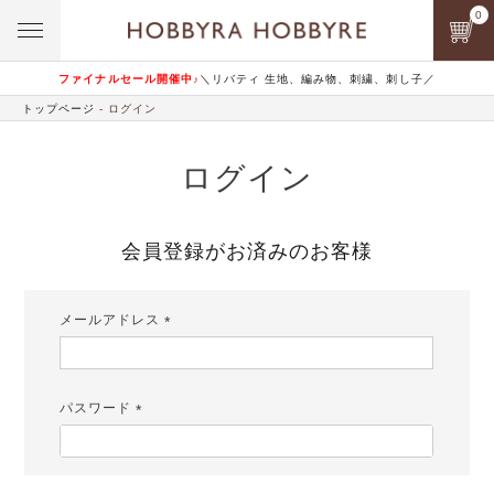
0
ファイナルセール開催中♪
＼リバティ 生地、編み物、刺繍、刺し子／
トップページ
ログイン
ログイン
会員登録がお済みのお客様
メールアドレス
(必
須)
パスワード
(必
須)