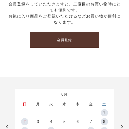
会員登録をしていただきますと、二度目のお買い物時にと
ても便利です。
お気に入り商品をご登録いただけるなどお買い物が便利に
なります。
会員登録
8月
土
日
月
火
水
木
金
土
5
1
2
2
3
4
5
6
7
8