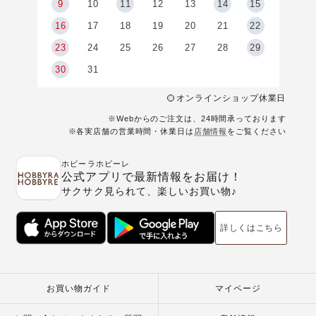
9
9
10
11
12
13
14
15
6
16
17
18
19
20
21
22
23
24
25
26
27
28
29
30
31
オンラインショップ休業日
※Webからのご注文は、24時間承っております
※各実店舗の営業時間・休業日は
店舗情報
をご覧ください
ホビーラホビーレ
公式アプリで最新情報をお届け！
サクサク見られて、楽しいお買い物♪
詳しくはこちら
お買い物ガイド
マイページ