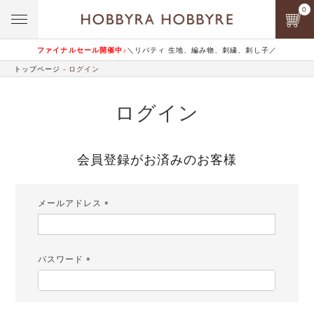
0
ファイナルセール開催中♪
＼リバティ 生地、編み物、刺繍、刺し子／
トップページ
ログイン
ログイン
会員登録がお済みのお客様
メールアドレス
(必
須)
パスワード
(必
須)