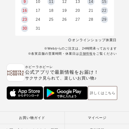
9
9
10
11
12
13
14
15
6
16
17
18
19
20
21
22
23
24
25
26
27
28
29
30
31
オンラインショップ休業日
※Webからのご注文は、24時間承っております
※各実店舗の営業時間・休業日は
店舗情報
をご覧ください
ホビーラホビーレ
公式アプリで最新情報をお届け！
サクサク見られて、楽しいお買い物♪
詳しくはこちら
お買い物ガイド
マイページ