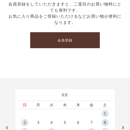
会員登録をしていただきますと、二度目のお買い物時にと
ても便利です。
お気に入り商品をご登録いただけるなどお買い物が便利に
なります。
会員登録
8月
土
日
月
火
水
木
金
土
5
1
2
2
3
4
5
6
7
8