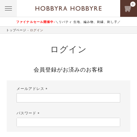
0
ファイナルセール開催中♪
＼リバティ 生地、編み物、刺繍、刺し子／
トップページ
ログイン
ログイン
会員登録がお済みのお客様
メールアドレス
(必
須)
パスワード
(必
須)