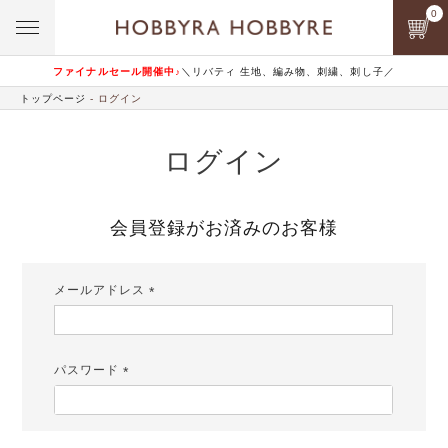
0
ファイナルセール開催中♪
＼リバティ 生地、編み物、刺繍、刺し子／
トップページ
ログイン
ログイン
会員登録がお済みのお客様
メールアドレス
(必
須)
パスワード
(必
須)