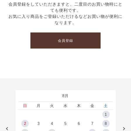
会員登録をしていただきますと、二度目のお買い物時にと
ても便利です。
お気に入り商品をご登録いただけるなどお買い物が便利に
なります。
会員登録
8月
土
日
月
火
水
木
金
土
5
1
2
2
3
4
5
6
7
8