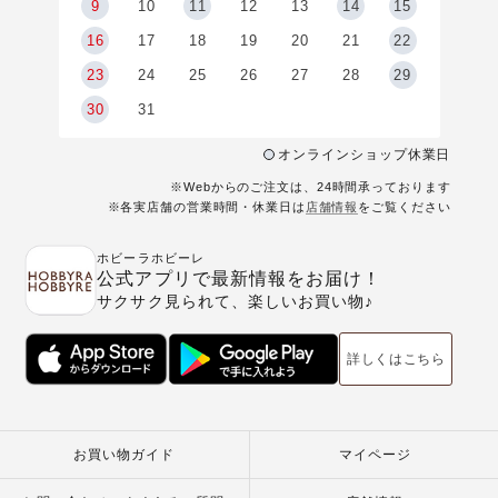
9
9
10
11
12
13
14
15
6
16
17
18
19
20
21
22
23
24
25
26
27
28
29
30
31
オンラインショップ休業日
※Webからのご注文は、24時間承っております
※各実店舗の営業時間・休業日は
店舗情報
をご覧ください
ホビーラホビーレ
公式アプリで最新情報をお届け！
サクサク見られて、楽しいお買い物♪
詳しくはこちら
お買い物ガイド
マイページ