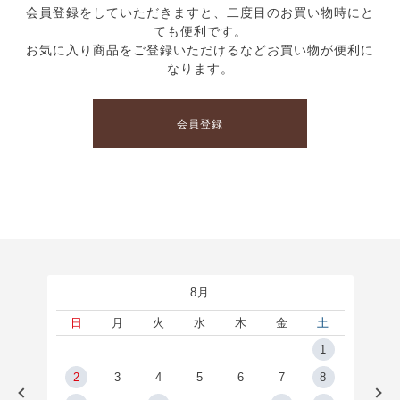
会員登録をしていただきますと、二度目のお買い物時にと
ても便利です。
お気に入り商品をご登録いただけるなどお買い物が便利に
なります。
会員登録
8月
土
日
月
火
水
木
金
土
5
1
2
2
3
4
5
6
7
8