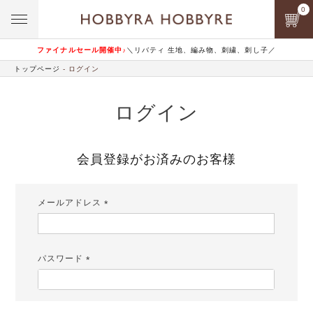
0
ファイナルセール開催中♪
＼リバティ 生地、編み物、刺繍、刺し子／
トップページ
ログイン
ログイン
会員登録がお済みのお客様
メールアドレス
(必
須)
パスワード
(必
須)