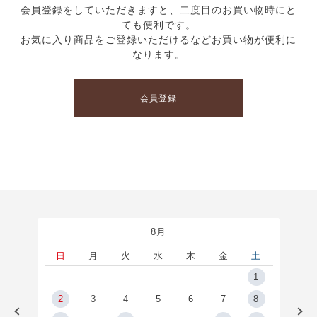
会員登録をしていただきますと、二度目のお買い物時にと
ても便利です。
お気に入り商品をご登録いただけるなどお買い物が便利に
なります。
会員登録
8月
土
日
月
火
水
木
金
土
5
1
2
2
3
4
5
6
7
8