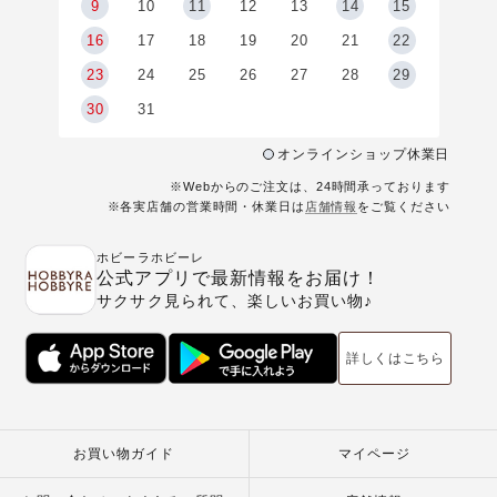
9
9
10
11
12
13
14
15
6
16
17
18
19
20
21
22
23
24
25
26
27
28
29
30
31
オンラインショップ休業日
※Webからのご注文は、24時間承っております
※各実店舗の営業時間・休業日は
店舗情報
をご覧ください
ホビーラホビーレ
公式アプリで最新情報をお届け！
サクサク見られて、楽しいお買い物♪
詳しくはこちら
お買い物ガイド
マイページ