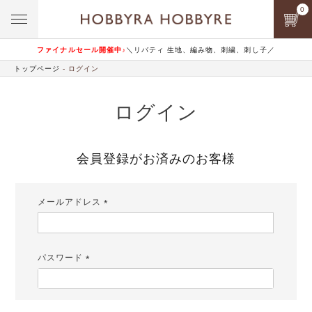
0
ファイナルセール開催中♪
＼リバティ 生地、編み物、刺繍、刺し子／
トップページ
ログイン
ログイン
会員登録がお済みのお客様
メールアドレス
(必
須)
パスワード
(必
須)