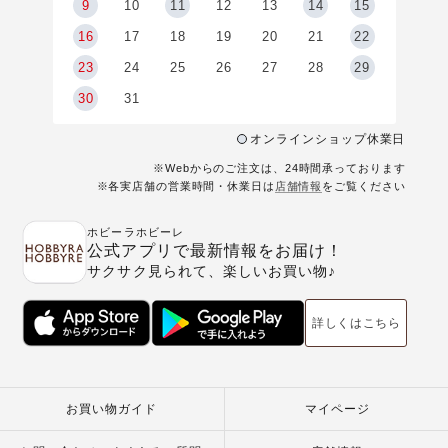
9
9
10
11
12
13
14
15
6
16
17
18
19
20
21
22
23
24
25
26
27
28
29
30
31
オンラインショップ休業日
※Webからのご注文は、24時間承っております
※各実店舗の営業時間・休業日は
店舗情報
をご覧ください
ホビーラホビーレ
公式アプリで最新情報をお届け！
サクサク見られて、楽しいお買い物♪
詳しくはこちら
お買い物ガイド
マイページ