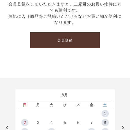
会員登録をしていただきますと、二度目のお買い物時にと
ても便利です。
お気に入り商品をご登録いただけるなどお買い物が便利に
なります。
会員登録
8月
土
日
月
火
水
木
金
土
5
1
2
2
3
4
5
6
7
8