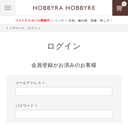
0
ファイナルセール開催中♪
＼リバティ 生地、編み物、刺繍、刺し子／
トップページ
ログイン
ログイン
会員登録がお済みのお客様
メールアドレス
(必
須)
パスワード
(必
須)