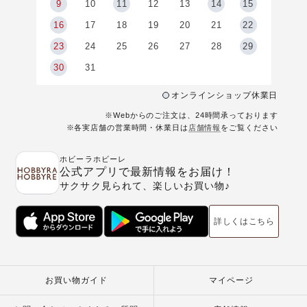
9
9
10
11
12
13
14
15
6
16
17
18
19
20
21
22
23
24
25
26
27
28
29
30
31
オンラインショップ休業日
※Webからのご注文は、24時間承っております
※各実店舗の営業時間・休業日は
店舗情報
をご覧ください
ホビーラホビーレ
公式アプリで最新情報をお届け！
サクサク見られて、楽しいお買い物♪
詳しくはこちら
お買い物ガイド
マイページ