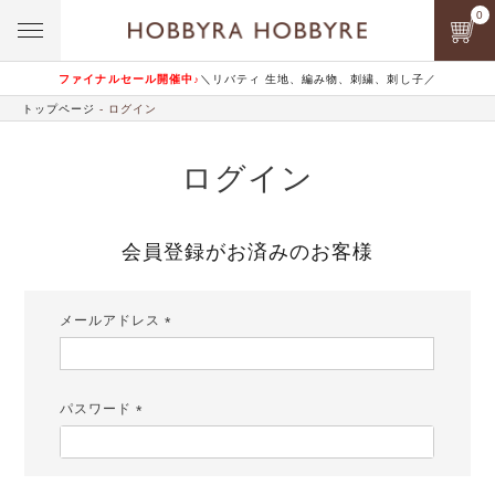
0
ファイナルセール開催中♪
＼リバティ 生地、編み物、刺繍、刺し子／
トップページ
ログイン
ログイン
会員登録がお済みのお客様
メールアドレス
(必
須)
パスワード
(必
須)