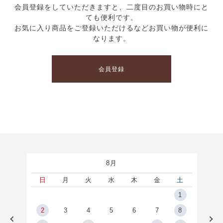
会員登録をしていただきますと、二度目のお買い物時にと
ても便利です。
お気に入り商品をご登録いただけるなどお買い物が便利に
なります。
会員登録
8月
土
日
月
火
水
木
金
土
5
1
2
2
3
4
5
6
7
8