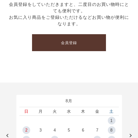
会員登録をしていただきますと、二度目のお買い物時にと
ても便利です。
お気に入り商品をご登録いただけるなどお買い物が便利に
なります。
会員登録
8月
土
日
月
火
水
木
金
土
5
1
2
2
3
4
5
6
7
8