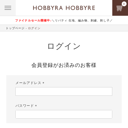
0
ファイナルセール開催中♪
＼リバティ 生地、編み物、刺繍、刺し子／
トップページ
ログイン
ログイン
会員登録がお済みのお客様
メールアドレス
(必
須)
パスワード
(必
須)