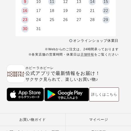
9
9
10
11
12
13
14
15
6
16
17
18
19
20
21
22
23
24
25
26
27
28
29
30
31
オンラインショップ休業日
※Webからのご注文は、24時間承っております
※各実店舗の営業時間・休業日は
店舗情報
をご覧ください
ホビーラホビーレ
公式アプリで最新情報をお届け！
サクサク見られて、楽しいお買い物♪
詳しくはこちら
お買い物ガイド
マイページ