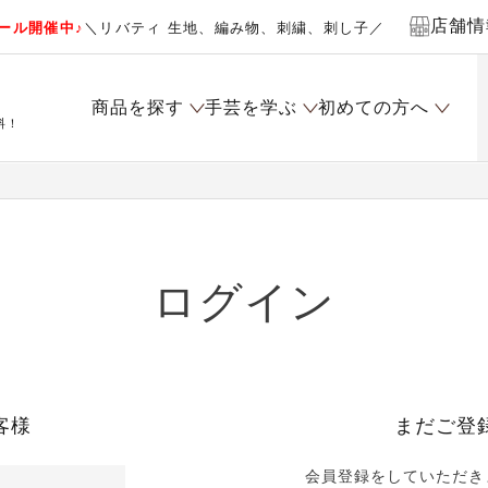
店舗情
ール開催中♪
＼リバティ 生地、編み物、刺繍、刺し子／
商品を探す
手芸を学ぶ
初めての方へ
料！
ログイン
客様
まだご登
会員登録をしていただき