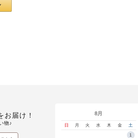
8月
をお届け！
い物♪
日
月
火
水
木
金
土
1