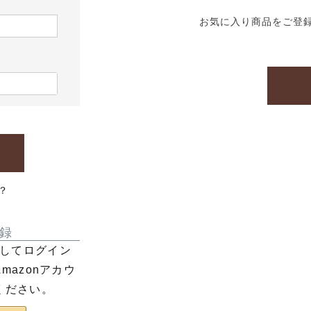
お気に入り商品をご登
？
録
利用してログイン
azonアカウ
ください。