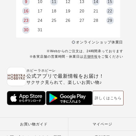
9
9
10
11
12
13
14
15
6
16
17
18
19
20
21
22
23
24
25
26
27
28
29
30
31
オンラインショップ休業日
※Webからのご注文は、24時間承っております
※各実店舗の営業時間・休業日は
店舗情報
をご覧ください
ホビーラホビーレ
公式アプリで最新情報をお届け！
サクサク見られて、楽しいお買い物♪
詳しくはこちら
お買い物ガイド
マイページ