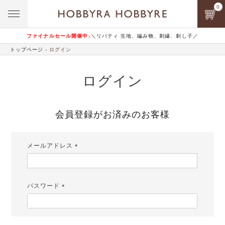
0
ファイナルセール開催中♪
＼リバティ 生地、編み物、刺繍、刺し子／
トップページ
ログイン
ログイン
会員登録がお済みのお客様
メールアドレス
(必
須)
パスワード
(必
須)