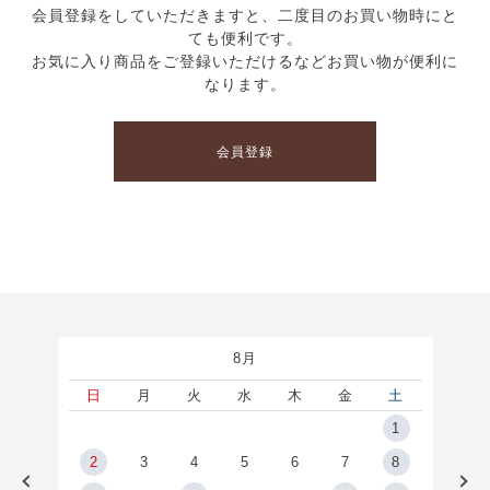
会員登録をしていただきますと、二度目のお買い物時にと
ても便利です。
お気に入り商品をご登録いただけるなどお買い物が便利に
なります。
会員登録
8月
土
日
月
火
水
木
金
土
5
1
2
2
3
4
5
6
7
8