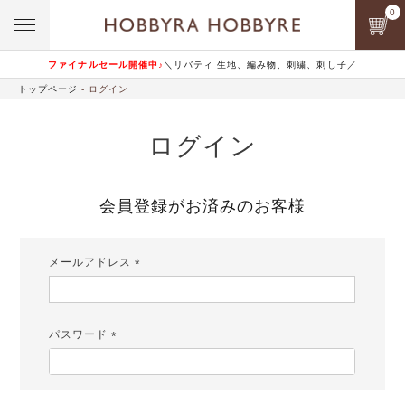
0
ファイナルセール開催中♪
＼リバティ 生地、編み物、刺繍、刺し子／
トップページ
ログイン
ログイン
会員登録がお済みのお客様
メールアドレス
(必
須)
パスワード
(必
須)