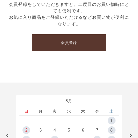
会員登録をしていただきますと、二度目のお買い物時にと
ても便利です。
お気に入り商品をご登録いただけるなどお買い物が便利に
なります。
会員登録
8月
土
日
月
火
水
木
金
土
5
1
2
2
3
4
5
6
7
8