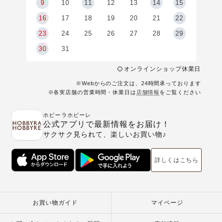
9
9
10
11
12
13
14
15
6
16
17
18
19
20
21
22
23
24
25
26
27
28
29
30
31
オンラインショップ休業日
※Webからのご注文は、24時間承っております
※各実店舗の営業時間・休業日は
店舗情報
をご覧ください
ホビーラホビーレ
公式アプリで最新情報をお届け！
サクサク見られて、楽しいお買い物♪
詳しくはこちら
お買い物ガイド
マイページ