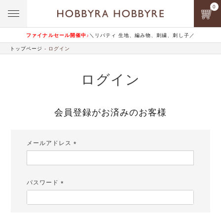
0
ファイナルセール開催中♪
＼リバティ 生地、編み物、刺繍、刺し子／
トップページ
ログイン
ログイン
会員登録がお済みのお客様
メールアドレス
(必
須)
パスワード
(必
須)