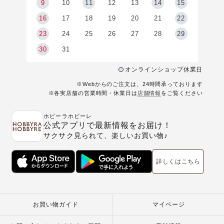
9
9
10
11
12
13
14
15
6
16
17
18
19
20
21
22
23
24
25
26
27
28
29
30
31
オンラインショップ休業日
※Webからのご注文は、24時間承っております
※各実店舗の営業時間・休業日は
店舗情報
をご覧ください
ホビーラホビーレ
公式アプリで最新情報をお届け！
サクサク見られて、楽しいお買い物♪
詳しくはこちら
お買い物ガイド
マイページ