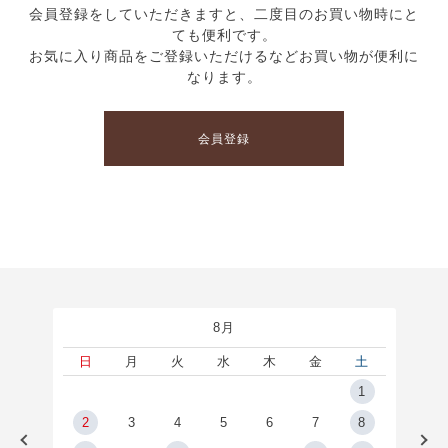
会員登録をしていただきますと、二度目のお買い物時にと
ても便利です。
お気に入り商品をご登録いただけるなどお買い物が便利に
なります。
会員登録
8月
土
日
月
火
水
木
金
土
5
1
2
2
3
4
5
6
7
8