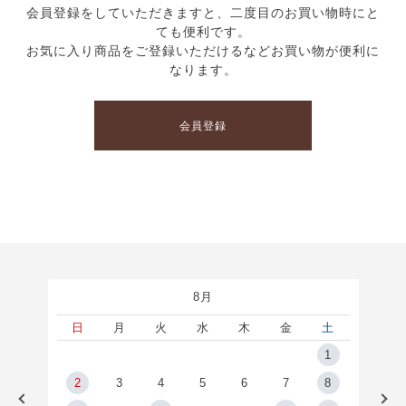
会員登録をしていただきますと、二度目のお買い物時にと
ても便利です。
お気に入り商品をご登録いただけるなどお買い物が便利に
なります。
会員登録
8月
土
日
月
火
水
木
金
土
5
1
2
2
3
4
5
6
7
8