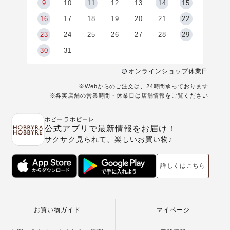
9
9
10
11
12
13
14
15
6
16
17
18
19
20
21
22
23
24
25
26
27
28
29
30
31
オンラインショップ休業日
※Webからのご注文は、24時間承っております
※各実店舗の営業時間・休業日は
店舗情報
をご覧ください
ホビーラホビーレ
公式アプリで最新情報をお届け！
サクサク見られて、楽しいお買い物♪
詳しくはこちら
お買い物ガイド
マイページ