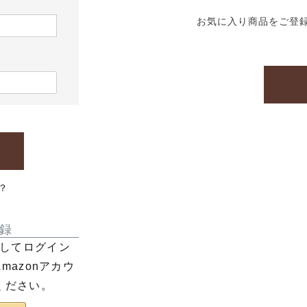
お気に入り商品をご登
？
録
利用してログイン
azonアカウ
ください。