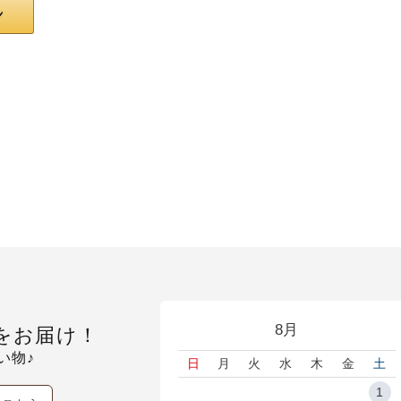
8月
をお届け！
い物♪
日
月
火
水
木
金
土
1