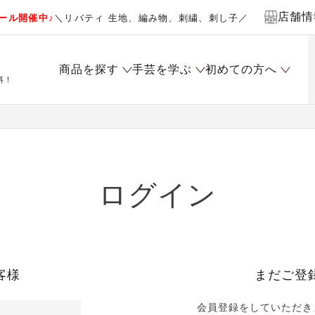
店舗情
ール開催中♪
＼リバティ 生地、編み物、刺繍、刺し子／
商品を探す
手芸を学ぶ
初めての方へ
料！
ログイン
客様
まだご登
会員登録をしていただき