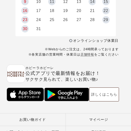
9
9
10
11
12
13
14
15
6
16
17
18
19
20
21
22
23
24
25
26
27
28
29
30
31
オンラインショップ休業日
※Webからのご注文は、24時間承っております
※各実店舗の営業時間・休業日は
店舗情報
をご覧ください
ホビーラホビーレ
公式アプリで最新情報をお届け！
サクサク見られて、楽しいお買い物♪
詳しくはこちら
お買い物ガイド
マイページ