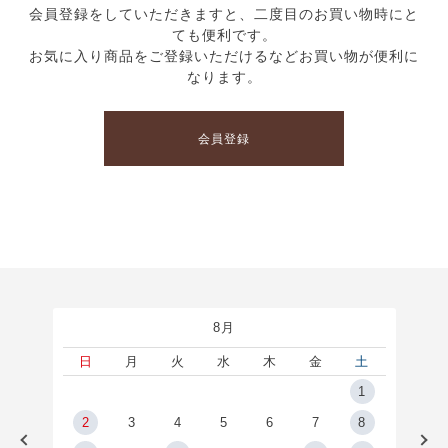
会員登録をしていただきますと、二度目のお買い物時にと
ても便利です。
お気に入り商品をご登録いただけるなどお買い物が便利に
なります。
会員登録
8月
土
日
月
火
水
木
金
土
5
1
2
2
3
4
5
6
7
8