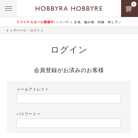
0
ファイナルセール開催中♪
＼リバティ 生地、編み物、刺繍、刺し子／
トップページ
ログイン
ログイン
会員登録がお済みのお客様
メールアドレス
(必
須)
パスワード
(必
須)