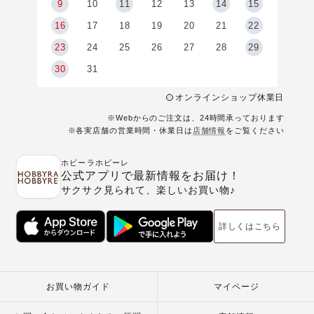
9
9
10
11
12
13
14
15
6
16
17
18
19
20
21
22
23
24
25
26
27
28
29
30
31
オンラインショップ休業日
※Webからのご注文は、24時間承っております
※各実店舗の営業時間・休業日は
店舗情報
をご覧ください
ホビーラホビーレ
公式アプリで最新情報をお届け！
サクサク見られて、楽しいお買い物♪
詳しくはこちら
お買い物ガイド
マイページ