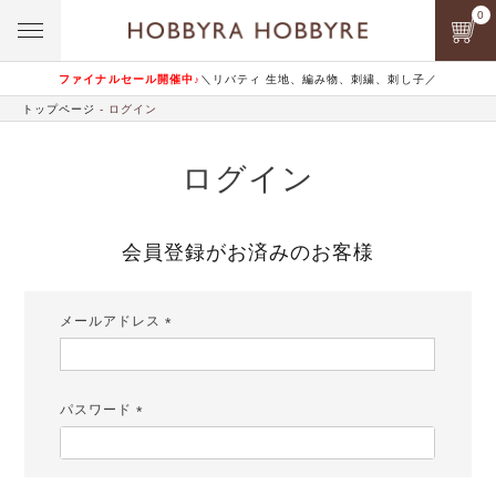
0
ファイナルセール開催中♪
＼リバティ 生地、編み物、刺繍、刺し子／
トップページ
ログイン
ログイン
会員登録がお済みのお客様
メールアドレス
(必
須)
パスワード
(必
須)