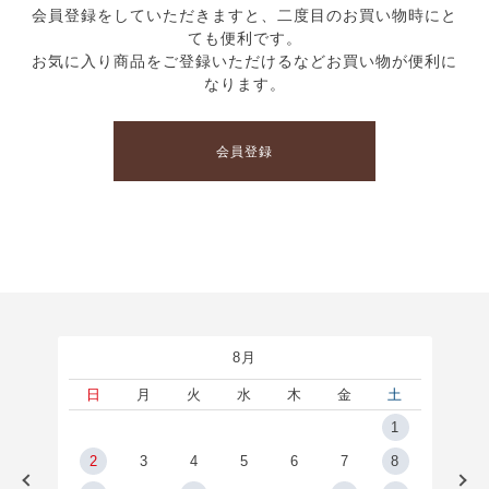
会員登録をしていただきますと、二度目のお買い物時にと
ても便利です。
お気に入り商品をご登録いただけるなどお買い物が便利に
なります。
会員登録
8月
土
日
月
火
水
木
金
土
5
1
2
2
3
4
5
6
7
8