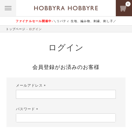
0
ファイナルセール開催中♪
＼リバティ 生地、編み物、刺繍、刺し子／
トップページ
ログイン
ログイン
会員登録がお済みのお客様
メールアドレス
(必
須)
パスワード
(必
須)