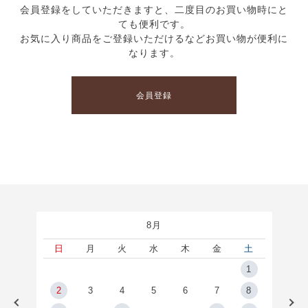
会員登録をしていただきますと、二度目のお買い物時にと
ても便利です。
お気に入り商品をご登録いただけるなどお買い物が便利に
なります。
会員登録
8月
土
日
月
火
水
木
金
土
5
1
2
2
3
4
5
6
7
8