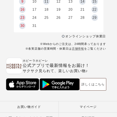
9
9
10
11
12
13
14
15
6
16
17
18
19
20
21
22
23
24
25
26
27
28
29
30
31
オンラインショップ休業日
※Webからのご注文は、24時間承っております
※各実店舗の営業時間・休業日は
店舗情報
をご覧ください
ホビーラホビーレ
公式アプリで最新情報をお届け！
サクサク見られて、楽しいお買い物♪
詳しくはこちら
お買い物ガイド
マイページ