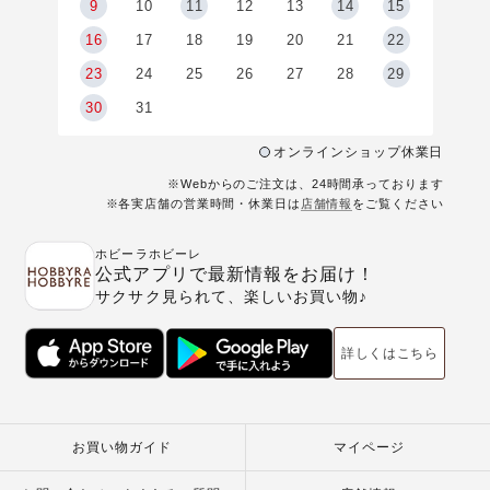
9
9
10
11
12
13
14
15
6
16
17
18
19
20
21
22
23
24
25
26
27
28
29
30
31
オンラインショップ休業日
※Webからのご注文は、24時間承っております
※各実店舗の営業時間・休業日は
店舗情報
をご覧ください
ホビーラホビーレ
公式アプリで最新情報をお届け！
サクサク見られて、楽しいお買い物♪
詳しくはこちら
お買い物ガイド
マイページ