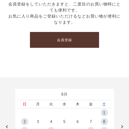
会員登録をしていただきますと、二度目のお買い物時にと
ても便利です。
お気に入り商品をご登録いただけるなどお買い物が便利に
なります。
会員登録
8月
土
日
月
火
水
木
金
土
5
1
2
2
3
4
5
6
7
8