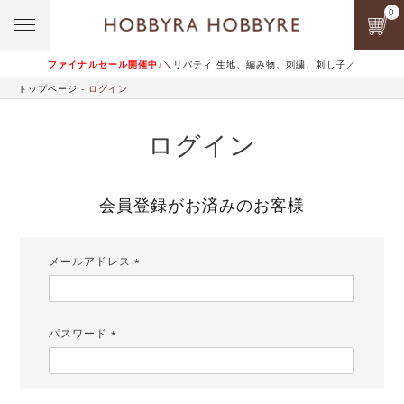
0
ファイナルセール開催中♪
＼リバティ 生地、編み物、刺繍、刺し子／
トップページ
ログイン
ログイン
会員登録がお済みのお客様
メールアドレス
(必
須)
パスワード
(必
須)