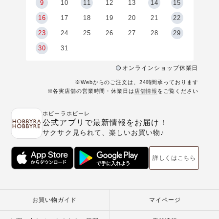
9
9
10
11
12
13
14
15
6
16
17
18
19
20
21
22
23
24
25
26
27
28
29
30
31
オンラインショップ休業日
※Webからのご注文は、24時間承っております
※各実店舗の営業時間・休業日は
店舗情報
をご覧ください
ホビーラホビーレ
公式アプリで最新情報をお届け！
サクサク見られて、楽しいお買い物♪
詳しくはこちら
お買い物ガイド
マイページ