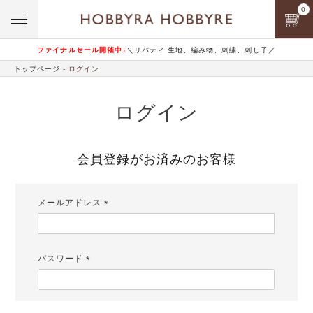
0
ファイナルセール開催中♪
＼リバティ 生地、編み物、刺繍、刺し子／
トップページ
ログイン
ログイン
会員登録がお済みのお客様
メールアドレス
(必
須)
パスワード
(必
須)