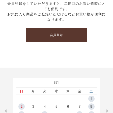
会員登録をしていただきますと、二度目のお買い物時にと
ても便利です。
お気に入り商品をご登録いただけるなどお買い物が便利に
なります。
会員登録
8月
土
日
月
火
水
木
金
土
5
1
2
2
3
4
5
6
7
8