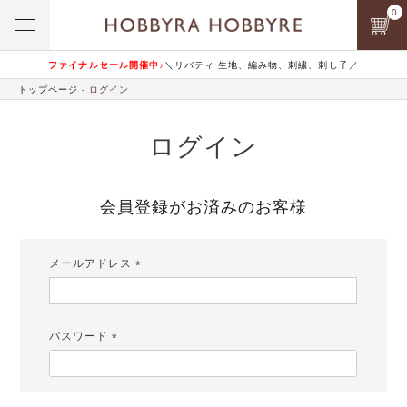
0
ファイナルセール開催中♪
＼リバティ 生地、編み物、刺繍、刺し子／
トップページ
ログイン
ログイン
会員登録がお済みのお客様
メールアドレス
(必
須)
パスワード
(必
須)