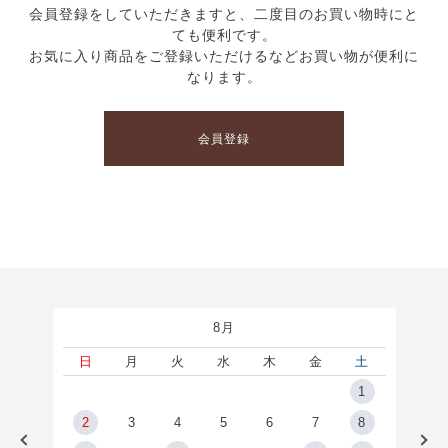
会員登録をしていただきますと、二度目のお買い物時にと
ても便利です。
お気に入り商品をご登録いただけるなどお買い物が便利に
なります。
会員登録
8月
土
日
月
火
水
木
金
土
5
1
2
2
3
4
5
6
7
8