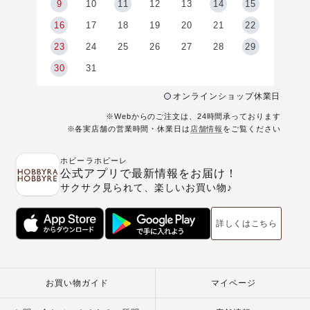
9
9
10
11
12
13
14
15
6
16
17
18
19
20
21
22
23
24
25
26
27
28
29
30
31
オンラインショップ休業日
※Webからのご注文は、24時間承っております
※各実店舗の営業時間・休業日は
店舗情報
をご覧ください
ホビーラホビーレ
公式アプリで最新情報をお届け！
サクサク見られて、楽しいお買い物♪
詳しくはこちら
お買い物ガイド
マイページ