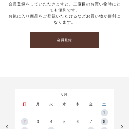
会員登録をしていただきますと、二度目のお買い物時にと
ても便利です。
お気に入り商品をご登録いただけるなどお買い物が便利に
なります。
会員登録
8月
土
日
月
火
水
木
金
土
5
1
2
2
3
4
5
6
7
8