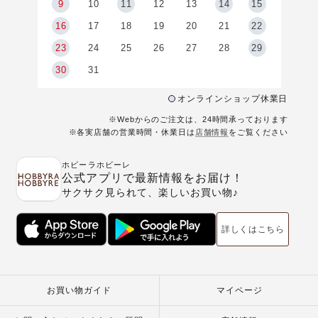
9
9
10
11
12
13
14
15
6
16
17
18
19
20
21
22
23
24
25
26
27
28
29
30
31
オンラインショップ休業日
※Webからのご注文は、24時間承っております
※各実店舗の営業時間・休業日は
店舗情報
をご覧ください
ホビーラホビーレ
公式アプリで最新情報をお届け！
サクサク見られて、楽しいお買い物♪
詳しくはこちら
お買い物ガイド
マイページ