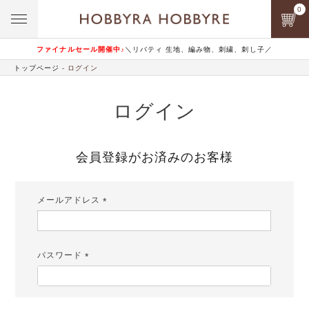
0
ファイナルセール開催中♪
＼リバティ 生地、編み物、刺繍、刺し子／
トップページ
ログイン
ログイン
会員登録がお済みのお客様
メールアドレス
(必
須)
パスワード
(必
須)