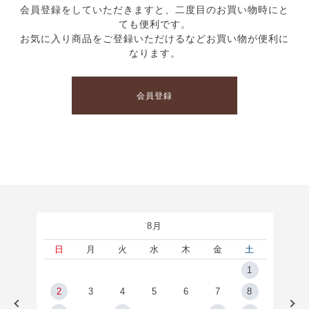
会員登録をしていただきますと、二度目のお買い物時にと
ても便利です。
お気に入り商品をご登録いただけるなどお買い物が便利に
なります。
会員登録
8月
土
日
月
火
水
木
金
土
5
1
2
2
3
4
5
6
7
8