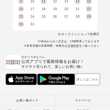
9
9
10
11
12
13
14
15
6
16
17
18
19
20
21
22
23
24
25
26
27
28
29
30
31
オンラインショップ休業日
※Webからのご注文は、24時間承っております
※各実店舗の営業時間・休業日は
店舗情報
をご覧ください
ホビーラホビーレ
公式アプリで最新情報をお届け！
サクサク見られて、楽しいお買い物♪
詳しくはこちら
お買い物ガイド
マイページ