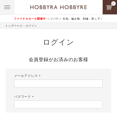
0
ファイナルセール開催中♪
＼リバティ 生地、編み物、刺繍、刺し子／
トップページ
ログイン
ログイン
会員登録がお済みのお客様
メールアドレス
(必
須)
パスワード
(必
須)