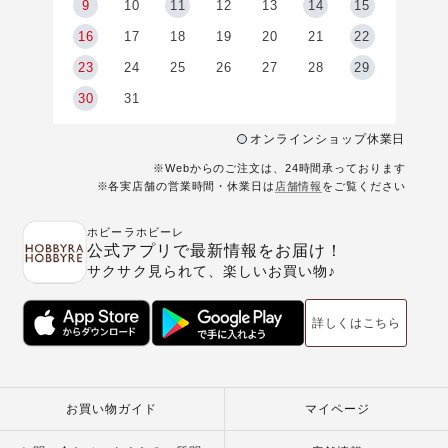
9
9
10
11
12
13
14
15
6
16
17
18
19
20
21
22
23
24
25
26
27
28
29
30
31
オンラインショップ休業日
※Webからのご注文は、24時間承っております
※各実店舗の営業時間・休業日は
店舗情報
をご覧ください
ホビーラホビーレ
公式アプリで最新情報をお届け！
サクサク見られて、楽しいお買い物♪
詳しくはこちら
お買い物ガイド
マイページ