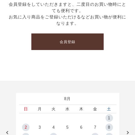
会員登録をしていただきますと、二度目のお買い物時にと
ても便利です。
お気に入り商品をご登録いただけるなどお買い物が便利に
なります。
会員登録
8月
土
日
月
火
水
木
金
土
5
1
2
2
3
4
5
6
7
8