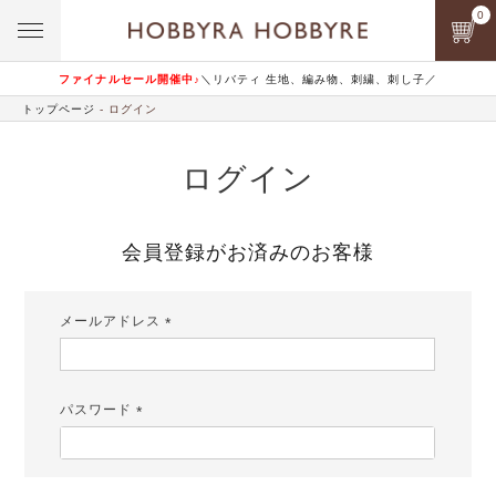
0
ファイナルセール開催中♪
＼リバティ 生地、編み物、刺繍、刺し子／
トップページ
ログイン
ログイン
会員登録がお済みのお客様
メールアドレス
(必
須)
パスワード
(必
須)