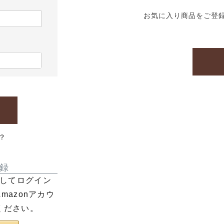
お気に入り商品をご登
？
録
利用してログイン
azonアカウ
ください。