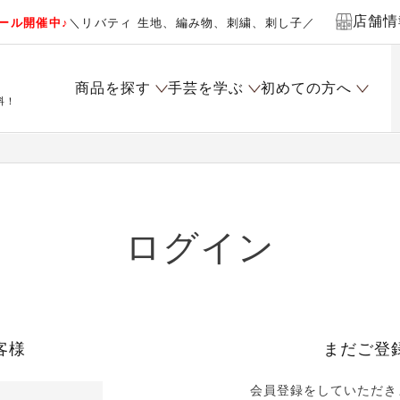
店舗情
ール開催中♪
＼リバティ 生地、編み物、刺繍、刺し子／
商品を探す
手芸を学ぶ
初めての方へ
料！
ログイン
客様
まだご登
会員登録をしていただき