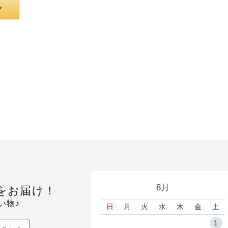
8月
をお届け！
い物♪
日
月
火
水
木
金
土
1