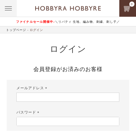
0
ファイナルセール開催中♪
＼リバティ 生地、編み物、刺繍、刺し子／
トップページ
ログイン
ログイン
会員登録がお済みのお客様
メールアドレス
(必
須)
パスワード
(必
須)