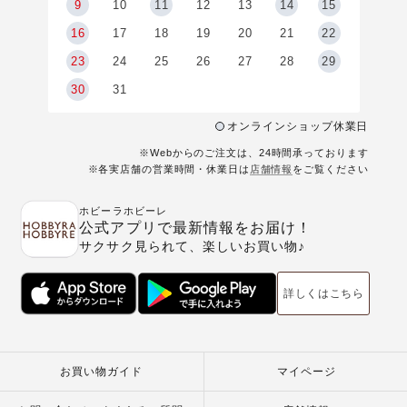
9
9
10
11
12
13
14
15
6
16
17
18
19
20
21
22
23
24
25
26
27
28
29
30
31
オンラインショップ休業日
※Webからのご注文は、24時間承っております
※各実店舗の営業時間・休業日は
店舗情報
をご覧ください
ホビーラホビーレ
公式アプリで最新情報をお届け！
サクサク見られて、楽しいお買い物♪
詳しくはこちら
お買い物ガイド
マイページ