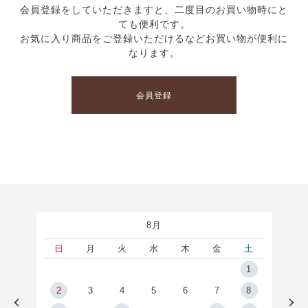
会員登録をしていただきますと、二度目のお買い物時にと
ても便利です。
お気に入り商品をご登録いただけるなどお買い物が便利に
なります。
会員登録
8月
土
日
月
火
水
木
金
土
5
1
2
2
3
4
5
6
7
8