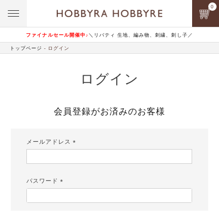
0
ファイナルセール開催中♪
＼リバティ 生地、編み物、刺繍、刺し子／
トップページ
ログイン
ログイン
会員登録がお済みのお客様
メールアドレス
(必
須)
パスワード
(必
須)