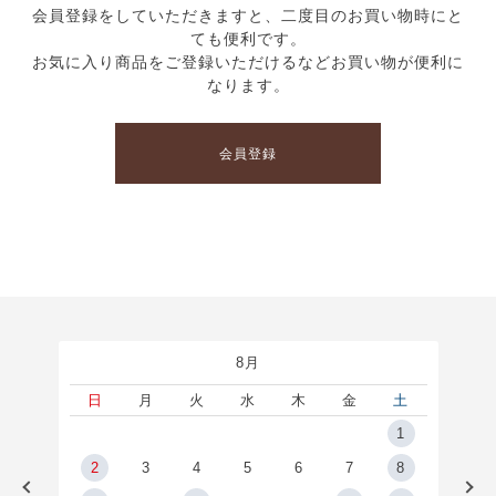
会員登録をしていただきますと、二度目のお買い物時にと
ても便利です。
お気に入り商品をご登録いただけるなどお買い物が便利に
なります。
会員登録
8月
土
日
月
火
水
木
金
土
5
1
2
2
3
4
5
6
7
8