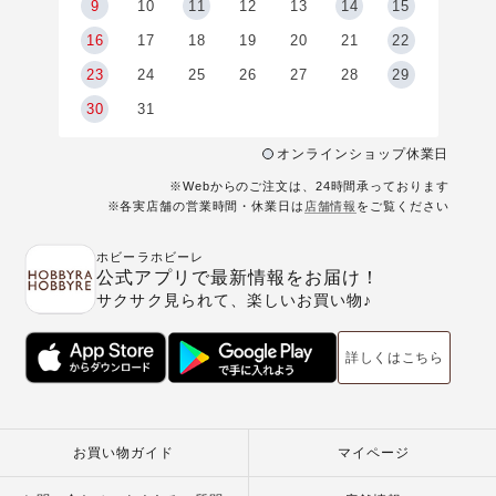
9
9
10
11
12
13
14
15
6
16
17
18
19
20
21
22
23
24
25
26
27
28
29
30
31
オンラインショップ休業日
※Webからのご注文は、24時間承っております
※各実店舗の営業時間・休業日は
店舗情報
をご覧ください
ホビーラホビーレ
公式アプリで最新情報をお届け！
サクサク見られて、楽しいお買い物♪
詳しくはこちら
お買い物ガイド
マイページ