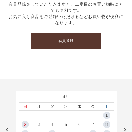
会員登録をしていただきますと、二度目のお買い物時にと
ても便利です。
お気に入り商品をご登録いただけるなどお買い物が便利に
なります。
会員登録
8月
土
日
月
火
水
木
金
土
5
1
2
2
3
4
5
6
7
8