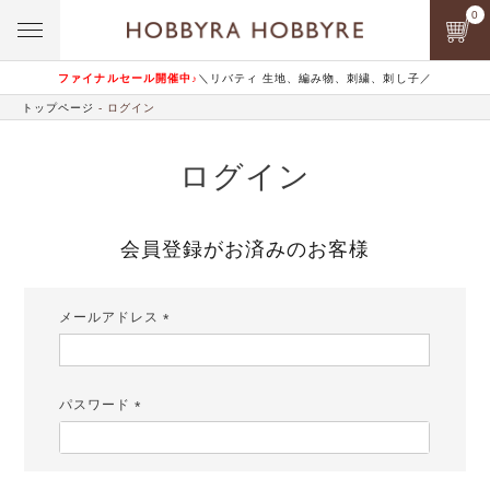
0
ファイナルセール開催中♪
＼リバティ 生地、編み物、刺繍、刺し子／
トップページ
ログイン
ログイン
会員登録がお済みのお客様
メールアドレス
(必
須)
パスワード
(必
須)