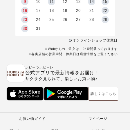
9
9
10
11
12
13
14
15
6
16
17
18
19
20
21
22
23
24
25
26
27
28
29
30
31
オンラインショップ休業日
※Webからのご注文は、24時間承っております
※各実店舗の営業時間・休業日は
店舗情報
をご覧ください
ホビーラホビーレ
公式アプリで最新情報をお届け！
サクサク見られて、楽しいお買い物♪
詳しくはこちら
お買い物ガイド
マイページ