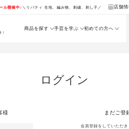
店舗情
ール開催中♪
＼リバティ 生地、編み物、刺繍、刺し子／
商品を探す
手芸を学ぶ
初めての方へ
料！
ログイン
客様
まだご登
会員登録をしていただき