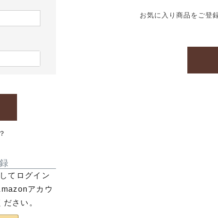
お気に入り商品をご登
？
録
利用してログイン
azonアカウ
ください。