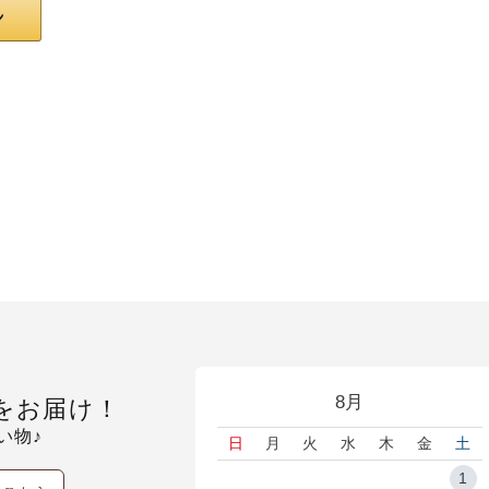
8月
をお届け！
い物♪
日
月
火
水
木
金
土
1