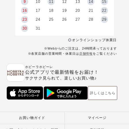
9
9
10
11
12
13
14
15
6
16
17
18
19
20
21
22
23
24
25
26
27
28
29
30
31
オンラインショップ休業日
※Webからのご注文は、24時間承っております
※各実店舗の営業時間・休業日は
店舗情報
をご覧ください
ホビーラホビーレ
公式アプリで最新情報をお届け！
サクサク見られて、楽しいお買い物♪
詳しくはこちら
お買い物ガイド
マイページ