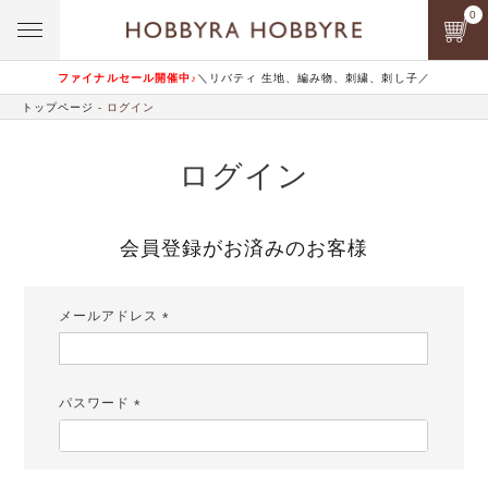
0
ファイナルセール開催中♪
＼リバティ 生地、編み物、刺繍、刺し子／
トップページ
ログイン
ログイン
会員登録がお済みのお客様
メールアドレス
(必
須)
パスワード
(必
須)