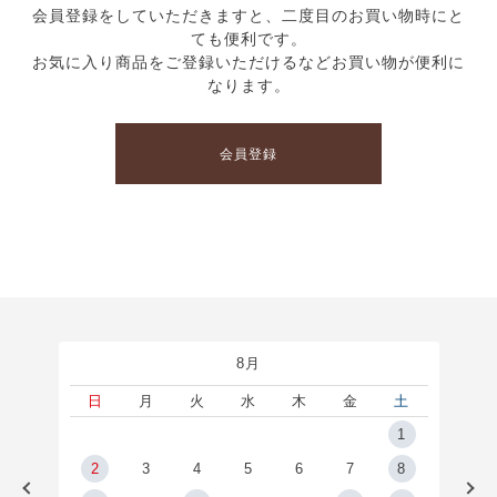
会員登録をしていただきますと、二度目のお買い物時にと
ても便利です。
お気に入り商品をご登録いただけるなどお買い物が便利に
なります。
会員登録
8月
土
日
月
火
水
木
金
土
5
1
2
2
3
4
5
6
7
8