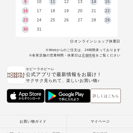
9
9
10
11
12
13
14
15
6
16
17
18
19
20
21
22
23
24
25
26
27
28
29
30
31
オンラインショップ休業日
※Webからのご注文は、24時間承っております
※各実店舗の営業時間・休業日は
店舗情報
をご覧ください
ホビーラホビーレ
公式アプリで最新情報をお届け！
サクサク見られて、楽しいお買い物♪
詳しくはこちら
お買い物ガイド
マイページ