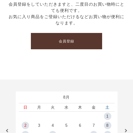
会員登録をしていただきますと、二度目のお買い物時にと
ても便利です。
お気に入り商品をご登録いただけるなどお買い物が便利に
なります。
会員登録
8月
土
日
月
火
水
木
金
土
5
1
2
2
3
4
5
6
7
8