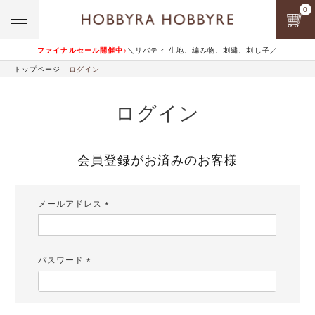
0
ファイナルセール開催中♪
＼リバティ 生地、編み物、刺繍、刺し子／
トップページ
ログイン
ログイン
会員登録がお済みのお客様
メールアドレス
(必
須)
パスワード
(必
須)