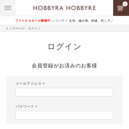
0
ファイナルセール開催中♪
＼リバティ 生地、編み物、刺繍、刺し子／
トップページ
ログイン
ログイン
会員登録がお済みのお客様
メールアドレス
(必
須)
パスワード
(必
須)