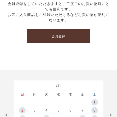
会員登録をしていただきますと、二度目のお買い物時にと
ても便利です。
お気に入り商品をご登録いただけるなどお買い物が便利に
なります。
会員登録
8月
土
日
月
火
水
木
金
土
5
1
2
2
3
4
5
6
7
8