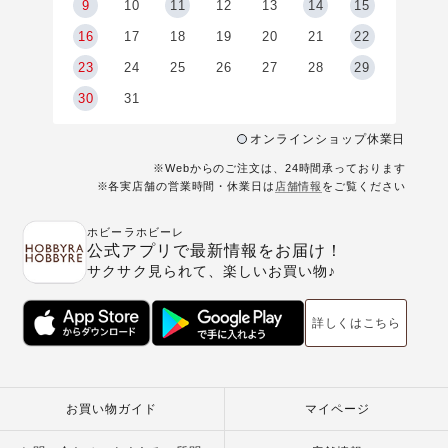
9
9
10
11
12
13
14
15
6
16
17
18
19
20
21
22
23
24
25
26
27
28
29
30
31
オンラインショップ休業日
※Webからのご注文は、24時間承っております
※各実店舗の営業時間・休業日は
店舗情報
をご覧ください
ホビーラホビーレ
公式アプリで最新情報をお届け！
サクサク見られて、楽しいお買い物♪
詳しくはこちら
お買い物ガイド
マイページ