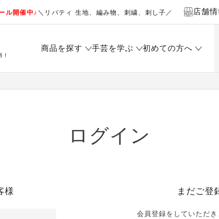
店舗情
ール開催中♪
＼リバティ 生地、編み物、刺繍、刺し子／
商品を探す
手芸を学ぶ
初めての方へ
料！
ログイン
客様
まだご登
会員登録をしていただき