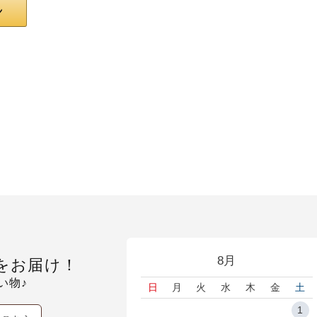
8月
をお届け！
い物♪
日
月
火
水
木
金
土
1