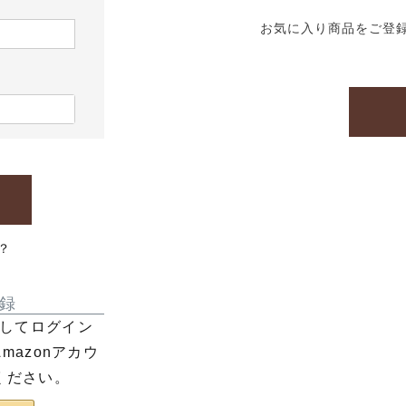
お気に入り商品をご登
？
録
利用してログイン
azonアカウ
ください。