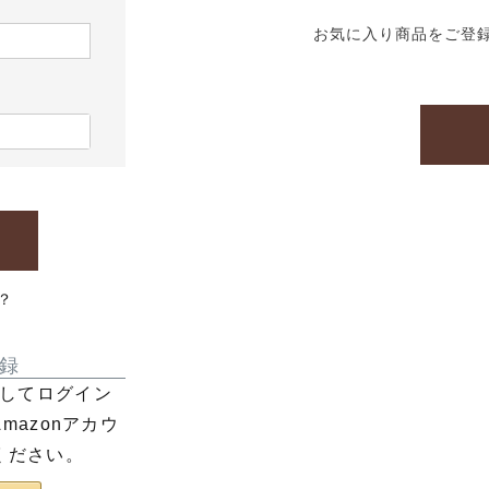
お気に入り商品をご登
？
録
利用してログイン
azonアカウ
ください。