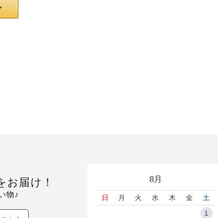
8月
をお届け！
い物♪
日
月
火
水
木
金
土
1