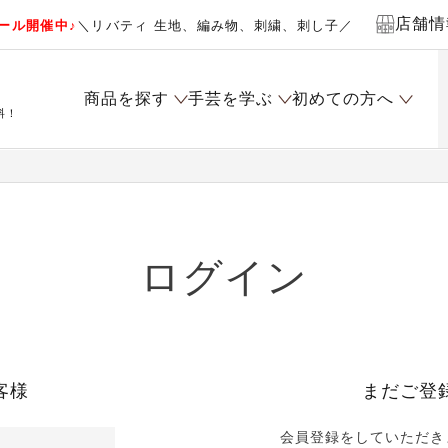
店舗情
ール開催中♪
＼リバティ 生地、編み物、刺繍、刺し子／
商品を探す
手芸を学ぶ
初めての方へ
料！
ログイン
客様
まだご登
会員登録をしていただき