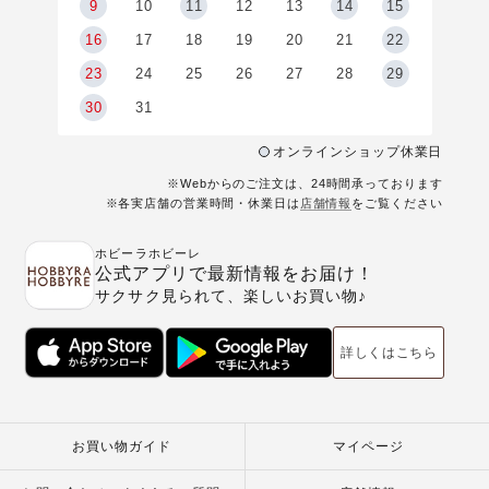
9
9
10
11
12
13
14
15
6
16
17
18
19
20
21
22
23
24
25
26
27
28
29
30
31
オンラインショップ休業日
※Webからのご注文は、24時間承っております
※各実店舗の営業時間・休業日は
店舗情報
をご覧ください
ホビーラホビーレ
公式アプリで最新情報をお届け！
サクサク見られて、楽しいお買い物♪
詳しくはこちら
お買い物ガイド
マイページ