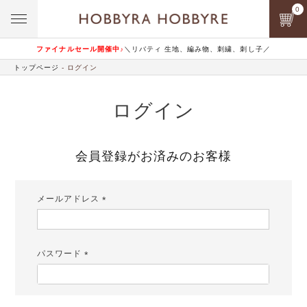
0
ファイナルセール開催中♪
＼リバティ 生地、編み物、刺繍、刺し子／
トップページ
ログイン
ログイン
会員登録がお済みのお客様
メールアドレス
(必
須)
パスワード
(必
須)