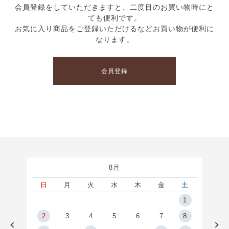
会員登録をしていただきますと、二度目のお買い物時にと
ても便利です。
お気に入り商品をご登録いただけるなどお買い物が便利に
なります。
会員登録
8月
土
日
月
火
水
木
金
土
5
1
2
2
3
4
5
6
7
8