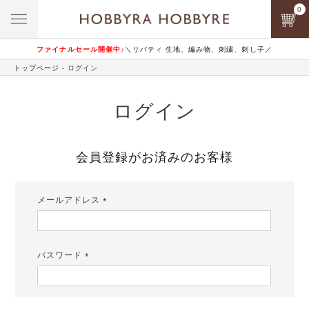
0
ファイナルセール開催中♪
＼リバティ 生地、編み物、刺繍、刺し子／
トップページ
ログイン
ログイン
会員登録がお済みのお客様
メールアドレス
(必
須)
パスワード
(必
須)