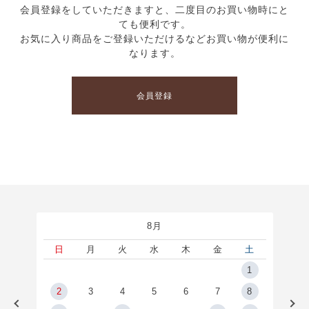
会員登録をしていただきますと、二度目のお買い物時にと
ても便利です。
お気に入り商品をご登録いただけるなどお買い物が便利に
なります。
会員登録
8月
土
日
月
火
水
木
金
土
5
1
2
2
3
4
5
6
7
8