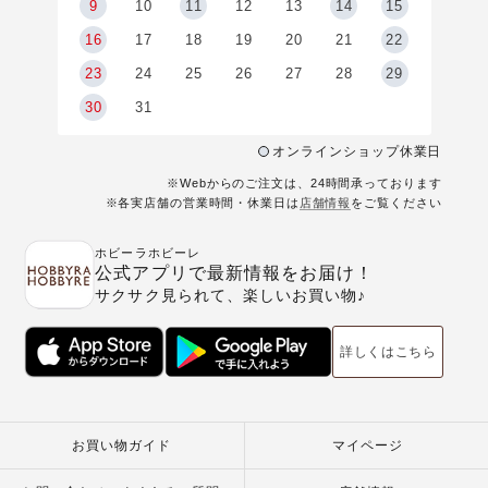
9
9
10
11
12
13
14
15
6
16
17
18
19
20
21
22
23
24
25
26
27
28
29
30
31
オンラインショップ休業日
※Webからのご注文は、24時間承っております
※各実店舗の営業時間・休業日は
店舗情報
をご覧ください
ホビーラホビーレ
公式アプリで最新情報をお届け！
サクサク見られて、楽しいお買い物♪
詳しくはこちら
お買い物ガイド
マイページ