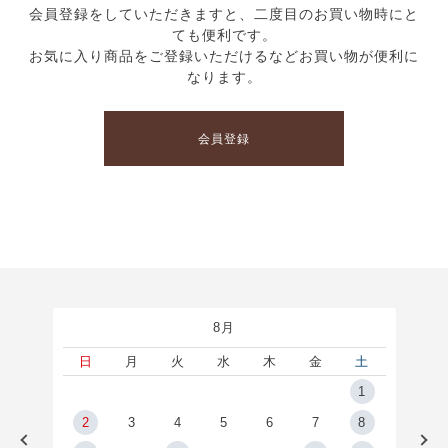
会員登録をしていただきますと、二度目のお買い物時にと
ても便利です。
お気に入り商品をご登録いただけるなどお買い物が便利に
なります。
会員登録
8月
土
日
月
火
水
木
金
土
5
1
2
2
3
4
5
6
7
8