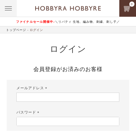
0
ファイナルセール開催中♪
＼リバティ 生地、編み物、刺繍、刺し子／
トップページ
ログイン
ログイン
会員登録がお済みのお客様
メールアドレス
(必
須)
パスワード
(必
須)