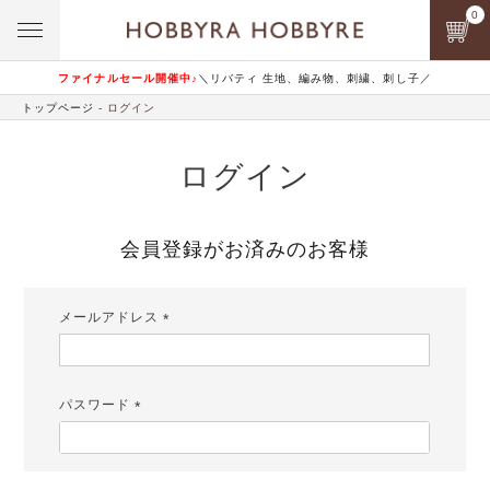
0
ファイナルセール開催中♪
＼リバティ 生地、編み物、刺繍、刺し子／
トップページ
ログイン
ログイン
会員登録がお済みのお客様
メールアドレス
(必
須)
パスワード
(必
須)