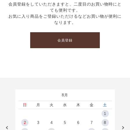
会員登録をしていただきますと、二度目のお買い物時にと
ても便利です。
お気に入り商品をご登録いただけるなどお買い物が便利に
なります。
会員登録
8月
土
日
月
火
水
木
金
土
5
1
2
2
3
4
5
6
7
8