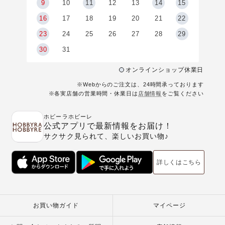
9
9
10
11
12
13
14
15
6
16
17
18
19
20
21
22
23
24
25
26
27
28
29
30
31
オンラインショップ休業日
※Webからのご注文は、24時間承っております
※各実店舗の営業時間・休業日は
店舗情報
をご覧ください
ホビーラホビーレ
公式アプリで最新情報をお届け！
サクサク見られて、楽しいお買い物♪
詳しくはこちら
お買い物ガイド
マイページ