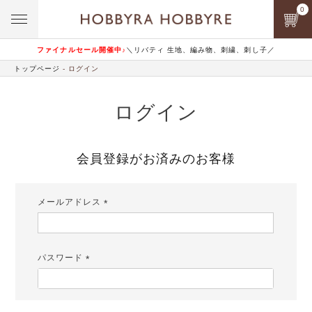
0
ファイナルセール開催中♪
＼リバティ 生地、編み物、刺繍、刺し子／
トップページ
ログイン
ログイン
会員登録がお済みのお客様
メールアドレス
(必
須)
パスワード
(必
須)