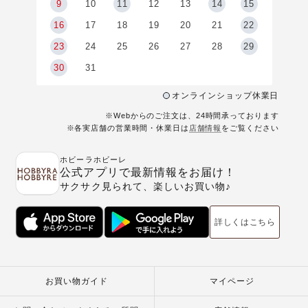
9
9
10
11
12
13
14
15
6
16
17
18
19
20
21
22
23
24
25
26
27
28
29
30
31
オンラインショップ休業日
※Webからのご注文は、24時間承っております
※各実店舗の営業時間・休業日は
店舗情報
をご覧ください
ホビーラホビーレ
公式アプリで最新情報をお届け！
サクサク見られて、楽しいお買い物♪
詳しくはこちら
お買い物ガイド
マイページ