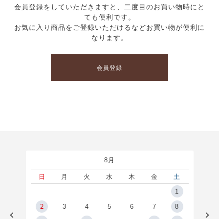
会員登録をしていただきますと、二度目のお買い物時にと
ても便利です。
お気に入り商品をご登録いただけるなどお買い物が便利に
なります。
会員登録
8月
土
日
月
火
水
木
金
土
5
1
2
2
3
4
5
6
7
8