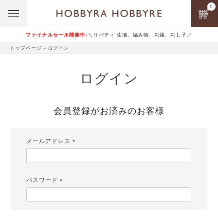
0
ファイナルセール開催中♪
＼リバティ 生地、編み物、刺繍、刺し子／
トップページ
ログイン
ログイン
会員登録がお済みのお客様
メールアドレス
(必
須)
パスワード
(必
須)