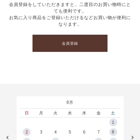
会員登録をしていただきますと、二度目のお買い物時にと
ても便利です。
お気に入り商品をご登録いただけるなどお買い物が便利に
なります。
会員登録
8月
土
日
月
火
水
木
金
土
5
1
2
2
3
4
5
6
7
8