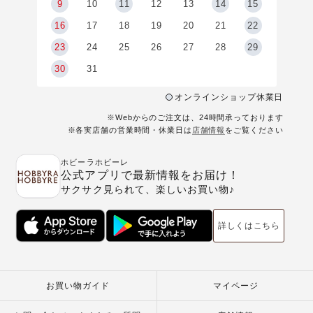
9
9
10
11
12
13
14
15
6
16
17
18
19
20
21
22
23
24
25
26
27
28
29
30
31
オンラインショップ休業日
※Webからのご注文は、24時間承っております
※各実店舗の営業時間・休業日は
店舗情報
をご覧ください
ホビーラホビーレ
公式アプリで最新情報をお届け！
サクサク見られて、楽しいお買い物♪
詳しくはこちら
お買い物ガイド
マイページ