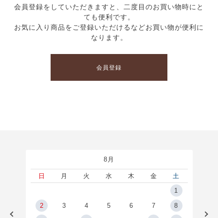
会員登録をしていただきますと、二度目のお買い物時にと
ても便利です。
お気に入り商品をご登録いただけるなどお買い物が便利に
なります。
会員登録
8月
土
日
月
火
水
木
金
土
5
1
2
2
3
4
5
6
7
8