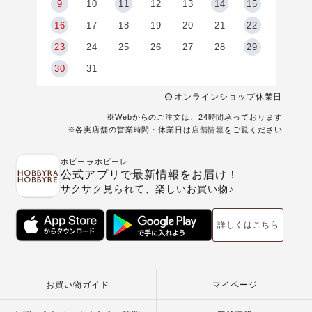
9
9
10
11
12
13
14
15
6
16
17
18
19
20
21
22
23
24
25
26
27
28
29
30
31
オンラインショップ休業日
※Webからのご注文は、24時間承っております
※各実店舗の営業時間・休業日は
店舗情報
をご覧ください
ホビーラホビーレ
公式アプリで最新情報をお届け！
サクサク見られて、楽しいお買い物♪
詳しくはこちら
お買い物ガイド
マイページ