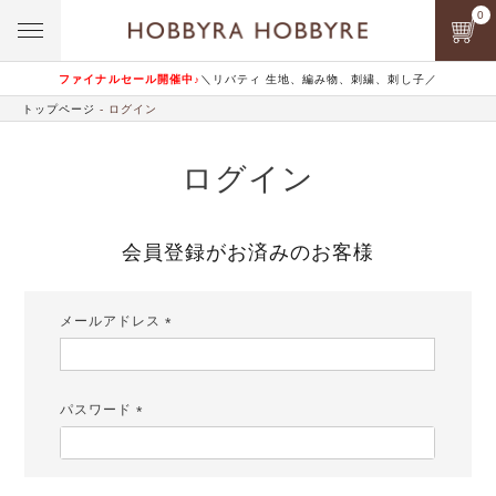
0
ファイナルセール開催中♪
＼リバティ 生地、編み物、刺繍、刺し子／
トップページ
ログイン
ログイン
会員登録がお済みのお客様
メールアドレス
(必
須)
パスワード
(必
須)