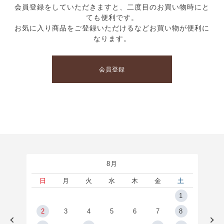
会員登録をしていただきますと、二度目のお買い物時にと
ても便利です。
お気に入り商品をご登録いただけるなどお買い物が便利に
なります。
会員登録
8月
土
日
月
火
水
木
金
土
5
1
2
2
3
4
5
6
7
8