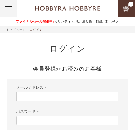
0
ファイナルセール開催中♪
＼リバティ 生地、編み物、刺繍、刺し子／
トップページ
ログイン
ログイン
会員登録がお済みのお客様
メールアドレス
(必
須)
パスワード
(必
須)