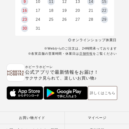
9
9
10
11
12
13
14
15
6
16
17
18
19
20
21
22
23
24
25
26
27
28
29
30
31
オンラインショップ休業日
※Webからのご注文は、24時間承っております
※各実店舗の営業時間・休業日は
店舗情報
をご覧ください
ホビーラホビーレ
公式アプリで最新情報をお届け！
サクサク見られて、楽しいお買い物♪
詳しくはこちら
お買い物ガイド
マイページ