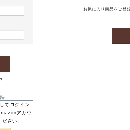
お気に入り商品をご登
？
録
利用してログイン
azonアカウ
ください。