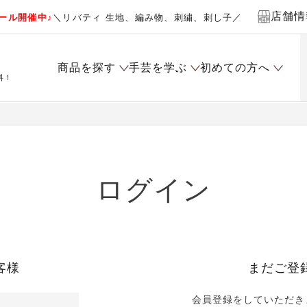
店舗情
ール開催中♪
＼リバティ 生地、編み物、刺繍、刺し子／
商品を探す
手芸を学ぶ
初めての方へ
料！
ログイン
客様
まだご登
会員登録をしていただき