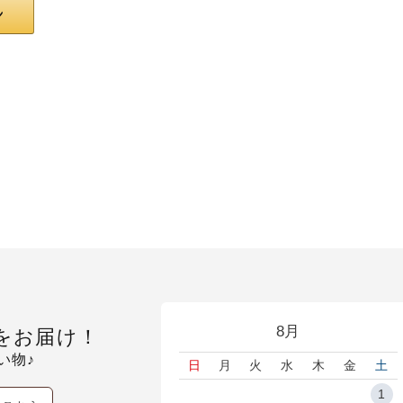
8月
をお届け！
い物♪
日
月
火
水
木
金
土
1