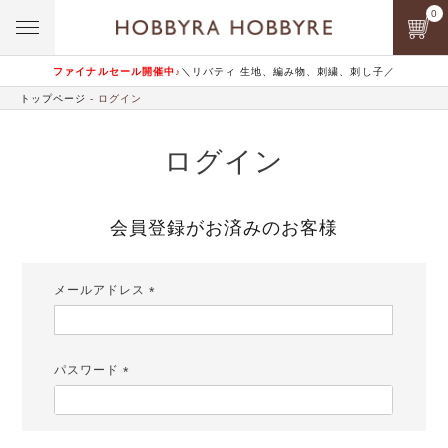
0
ファイナルセール開催中♪
＼リバティ 生地、編み物、刺繍、刺し子／
トップページ
ログイン
ログイン
会員登録がお済みのお客様
メールアドレス
(必
須)
パスワード
(必
須)