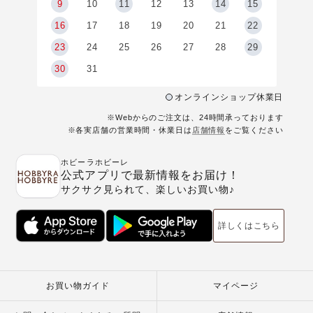
9
9
10
11
12
13
14
15
6
16
17
18
19
20
21
22
23
24
25
26
27
28
29
30
31
オンラインショップ休業日
※Webからのご注文は、24時間承っております
※各実店舗の営業時間・休業日は
店舗情報
をご覧ください
ホビーラホビーレ
公式アプリで最新情報をお届け！
サクサク見られて、楽しいお買い物♪
詳しくはこちら
お買い物ガイド
マイページ