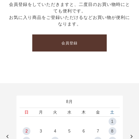
会員登録をしていただきますと、二度目のお買い物時にと
ても便利です。
お気に入り商品をご登録いただけるなどお買い物が便利に
なります。
会員登録
8月
土
日
月
火
水
木
金
土
5
1
2
2
3
4
5
6
7
8